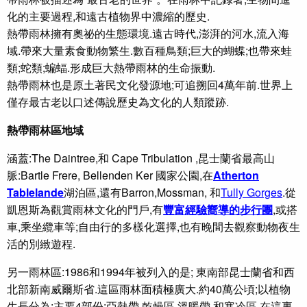
化的主要過程,和遠古植物界中濃縮的歷史.
熱帶雨林擁有奧祕的生態環境.遠古時代,澎湃的河水,流入海
域.帶來大量素食動物繁生.數百種鳥類;巨大的蝴蝶;也帶來蛙
類;蛇類;蝙蝠.形成巨大熱帶雨林的生命振動.
熱帶雨林也是原土著民文化發源地;可追搠回4萬年前.世界上
僅存最古老以口述傳說歷史為文化的人類蹤跡.
熱帶雨林區地域
涵
蓋:The Daintree,和 Cape Tribulation ,昆士蘭省最高山
脈:Bartle Frere, Bellenden Ker 國家公園,在
Atherton
Tablelande
湖泊區,還有Barron,Mossman, 和
Tully Gorges
.從
凱恩斯為觀賞雨林文化的門戶,有
豐富經驗嚮導的步行團
,或搭
車,乘坐纜車等;自由行的多樣化選擇,也有晚間去觀察動物夜生
活的別緻遊程.
另一雨林區:1986和1994年被列入的是; 東南部昆士蘭省和西
北部新南威爾斯省.這區雨林面積極廣大.約40萬公頃;以植物
生長分為;主要4部份:亞熱帶,乾燥區,溫暖帶,和寒冷區.在這裏