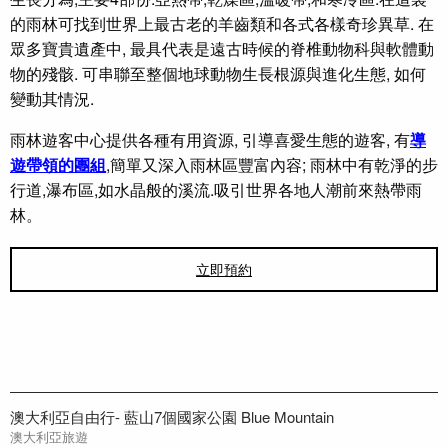
的雨林可找到世界上最古老的羊齒類和各式各樣奇珍異草. 在
眾多寶貴遺產中, 最具代表是遠古時候的脊椎動物科與軟體動
物的殘骸. 可串聯至整個地球動物生長根源與進化生態, 如何
變動其情況.
雨林遊客中心提供各種有用資源, 引導喜愛生態的遊客, 有
導
遊帶領的團組
,
簡單又深入雨林區豐富內容; 雨林中有乾淨的步
行道,瀑布區,如水晶般的溪流.吸引世界各地人潮前來熱帶雨
林。
立即預約
澳大利亞自由行- 藍山7個國家公園 Blue Mountain
澳大利亞旅遊