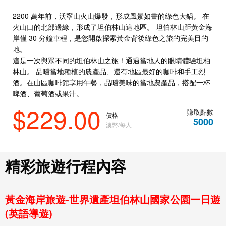
2200 萬年前，沃寧山火山爆發，形成風景如畫的綠色大鍋。 在
火山口的北部邊緣，形成了坦伯林山這地區。 坦伯林山距黃金海
岸僅 30 分鐘車程，是您開啟探索黃金背後綠色之旅的完美目的
地。
這是一次與眾不同的坦伯林山之旅！通過當地人的眼睛體驗坦柏
林山。 品嚐當地種植的農產品、還有地區最好的咖啡和手工烈
酒。在山區咖啡館享用午餐，品嚐美味的當地農產品，搭配一杯
啤酒、葡萄酒或果汁。
$229.00
賺取點數
價格
5000
澳幣/每人
精彩旅遊行程內容
黃金海岸旅遊-世界遺產坦伯林山國家公園一日遊
(英語導遊)