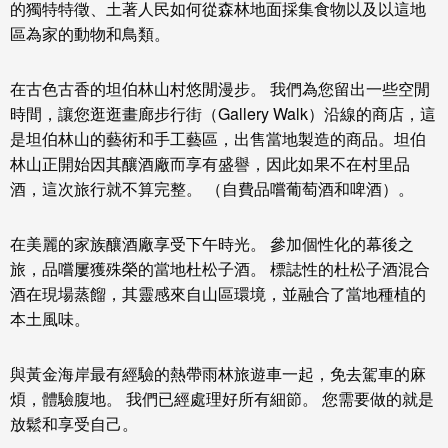
的獨特特徵、土著人民如何從森林地面採集食物以及以這地
區為家的動物和鳥類。
在古色古香的坦伯林山村悠閒漫步。 我們為您留出一些空閒
時間，讓您逛逛畫廊步行街（Gallery Walk）沿線的商店，這
是坦伯林山的藝術和手工藝區，出售當地製造的商品。
坦伯
林山
正開始因其釀酒廠而享有盛譽，因此如果不在村里品
酒，這次旅行就不算完整。 （自費品嚐葡萄酒和啤酒）。
在美麗的家族釀酒廠享受下午時光。 參加個性化的幕後之
旅，品嚐屢獲殊榮的當地杜松子酒。 標誌性的杜松子酒混合
酒在現場蒸餾，其靈感來自山區環境，並融合了當地種植的
本土風味。
與黃金海岸最有經驗的熱帶雨林旅遊車一起，免去駕車的麻
煩，體驗腹地。 我們已經處理好所有細節。 您需要做的就是
放鬆和享受自己。