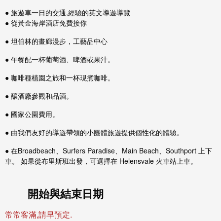
● 旅遊車一日的交通,經驗的英文導遊導覽
● 從黃金海岸酒店免費接你
● 坦伯林的畫廊漫步，工藝品中心
● 午餐配一杯葡萄酒、啤酒或果汁。
● 咖啡種植園之旅和一杯現煮咖啡。
● 釀酒廠參觀和品酒。
● 國家公園費用。
● 由我們友好的導遊帶領的小團體旅遊提供個性化的體驗。
● 在Broadbeach、Surfers Paradise、Main Beach、Southport 上下
車。 如果從布里斯班出發，可選擇在 Helensvale 火車站上車。
開始與結束日期
常常客滿,請早預定.