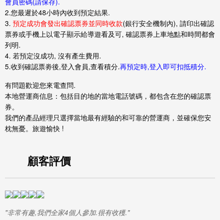
會員密碼(請保存).
2.您最遲於48小時內收到預定結果.
3.
預定成功會發出確認票券並同時收款
(銀行安全機制內), 請印出確認
票券或手機上以電子顯示給導遊看及可, 確認票券上車地點和時間都會
列明.
4. 若預定沒成功, 沒有產生費用.
5.收到確認票劵後,登入會員
,查看積分.
再預定時,登入即可扣抵積分.
有問題歡迎您來電查問.
本地營運商信息：包括目的地的當地電話號碼，都包含在您的確認票
券。
我們的產品經理只選擇當地最有經驗的和可靠的營運商，並確保您安
枕無憂。旅遊愉快 !
顧客評價
"非常有趣,我們全家4個人參加.很有收穫."