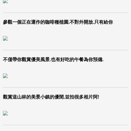
參觀一個正在運作的咖啡種植園.不對外開放.只有給你
不僅帶你觀賞優美風景.也有好吃的午餐為你預備.
觀賞這山林的美景小鎮的優閒.並拍很多相片阿!