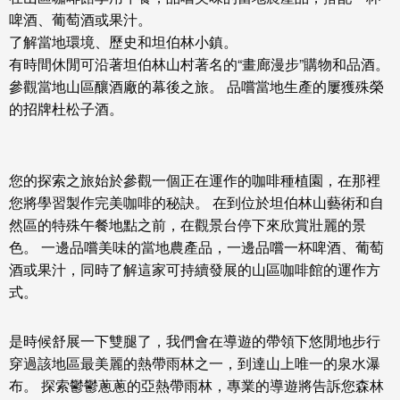
啤酒、葡萄酒或果汁。
了解當地環境、歷史和
坦伯林小
鎮。
有時間休閒可沿著
坦伯林山
村著名的“
畫廊漫步
”購物和品酒。
參觀當地山區釀酒廠的幕後之旅。 品嚐當地生產的屢獲殊榮
的招牌杜松子酒。
您的探索之旅始於參觀一個正在運作的咖啡種植園，在那裡
您將學習製作完美咖啡的秘訣。 在到位於坦伯林山藝術和自
然區的特殊午餐地點之前，在觀景台停下來欣賞壯麗的景
色。 一邊品嚐美味的當地農產品，一邊品嚐一杯啤酒、葡萄
酒或果汁，同時了解這家可持續發展的山區咖啡館的運作方
式。
是時候舒展一下雙腿了，我們會在導遊的帶領下悠閒地步行
穿過該地區最美麗的熱帶雨林之一，到達山上唯一的泉水瀑
布。 探索鬱鬱蔥蔥的亞熱帶雨林，專業的導遊將告訴您森林