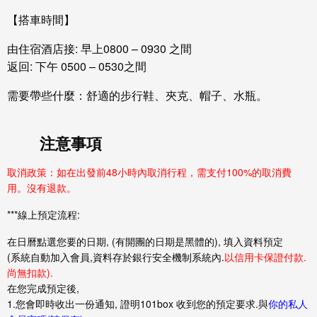
【搭車時間】
由住宿酒店接: 早上0800 – 0930 之間
返回: 下午 0500 – 0530之間
需要帶些什麼：舒適的步行鞋、夾克、帽子、水瓶。
注意事項
取消政策：如在出發前48小時內取消行程，需支付100%的取消費
用。沒有退款。
***線上預定流程:
在日曆點選您要的日期, (有開團的日期是
黑體
的), 填入資料預定
(系統自動加入會員,資料存於銀行安全機制系統內.
以信用卡保證付款.
尚無扣款).
在您完成預定後,
1.您會即時收出一份通知, 證明101box 收到您的預定要求.與
你的私人