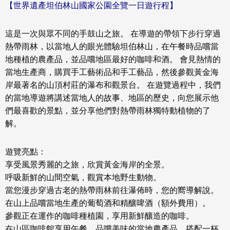
【
世界遺產坦伯林山國家公園
全覽一日遊
行程】
這是一次與眾不同的手鼓山之旅。 在導遊的帶領下步行穿過
熱帶雨林，以當地人的眼光體驗
坦伯林山
，在午餐時品嚐當
地種植的農產品，並品嚐地區最好的咖啡和酒。 會見熱情的
當地生產商，購買手工藝術品和手工藝品，然後參觀黃金海
岸最著名的山頂村莊的瀑布和觀景台。 在遊覽過程中，我們
的當地導遊將講述當地人的故事、地區的歷史，向您展示他
們最喜歡的景點，並分享他們對熱帶雨林獨特動植物的了
解。
遊覽亮點：
享受風景秀麗的之旅，欣賞黃金海岸的全景。
呼吸新鮮的山間空氣，觀賞本地野生動物。
當您漫步穿過古老的熱帶雨林前往瀑佈時，您的嚮導解說。
在山上品嚐當地生產的葡萄酒和精釀啤酒（額外費用）。
參觀正在運作的咖啡種植園，享用新鮮釀造的咖啡。
在山區咖啡館享用午餐，品嚐美味的當地農產品，搭配一杯