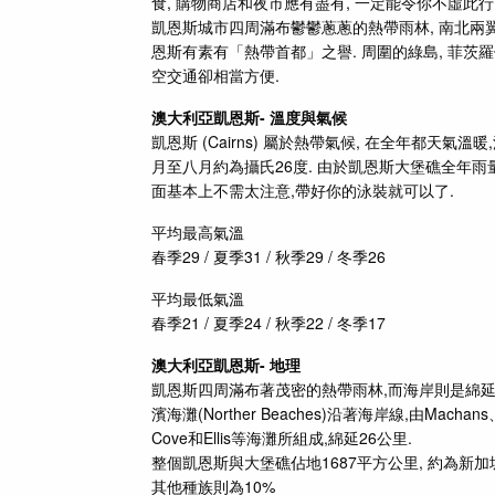
食, 購物商店和夜市應有盡有, 一定能令你不虛此行,
凱恩斯城市四周滿布鬱鬱蔥蔥的熱帶雨林, 南北兩
恩斯有素有「熱帶首都」之譽. 周圍的綠島, 菲茨羅
空交通卻相當方便.
澳大利亞
凱恩斯- 溫度與氣候
凱恩斯 (Cairns) 屬於熱帶氣候, 在全年都天氣
月至八月約為攝氏26度. 由於凱恩斯大堡礁全年雨量
面基本上不需太注意,帶好你的泳裝就可以了.
平均最高氣溫
春季29 / 夏季31 / 秋季29 / 冬季26
平均最低氣溫
春季21 / 夏季24 / 秋季22 / 冬季17
澳大利亞凱恩斯-
地理
凱恩斯四周滿布著茂密的熱帶雨林,而海岸則是綿延著
濱海灘(Norther Beaches)沿著海岸線,由Machans、Hollowa
Cove和Ellis等海灘所組成,綿延26公里.
整個凱恩斯與大堡礁佔地1687平方公里, 約為新加坡的
其他種族則為10%