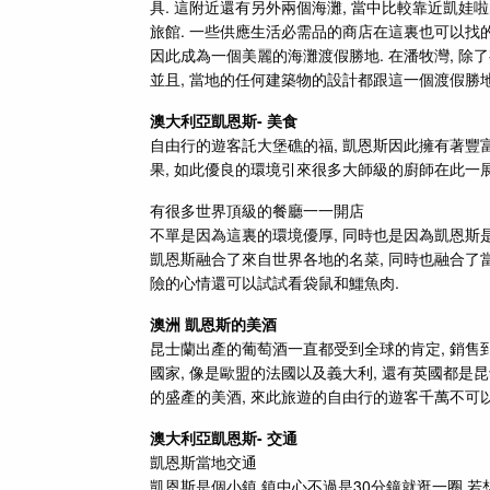
具. 這附近還有另外兩個海灘, 當中比較靠近凱娃
旅館. 一些供應生活必需品的商店在這裏也可以找的
因此成為一個美麗的海灘渡假勝地. 在潘牧灣, 除
並且, 當地的任何建築物的設計都跟這一個渡假勝
澳大利亞凱恩斯-
美食
自由行的遊客
託大堡礁的福, 凱恩斯因此擁有著豐
果, 如此優良的環境引來很多大師級的廚師在此一展
有很多世界頂級的餐廳一一開店
不單是因為這裏的環境優厚, 同時也是因為凱恩斯是
凱恩斯融合了來自世界各地的名菜, 同時也融合了當
險的心情還可以試試看袋鼠和鱷魚肉.
澳洲 凱恩斯的美酒
昆士蘭出產的葡萄酒一直都受到全球的肯定, 銷售
國家, 像是歐盟的法國以及義大利, 還有英國都是
的盛產的美酒, 來此旅遊的
自由行的遊客
千萬不可以
澳大利亞凱恩斯-
交通
凱恩斯當地交通
凱恩斯是個小鎮,鎮中心不過是30分鐘就逛一圈,若想去