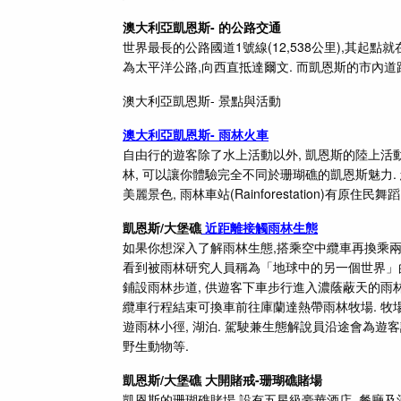
澳大利亞凱恩斯-
的公路交通
世界最長的公路國道1號線(12,538公里),其起點
為太平洋公路,向西直抵達爾文. 而凱恩斯的市內道
澳大利亞凱恩斯- 景點與
活動
澳大利亞凱恩斯-
雨林火車
自由行的遊客除了水上活動以外, 凱恩斯的陸上活
林, 可以讓你體驗完全不同於珊瑚礁的凱恩斯魅力.
美麗景色, 雨林車站(Rainforestation)有原
凱恩斯/大堡礁
近距離接觸雨林生態
如果你想深入了解雨林生態,搭乘空中纜車再換乘兩
看到被雨林研究人員稱為「地球中的另一個世界」的
鋪設雨林步道, 供遊客下車步行進入濃蔭蔽天的雨林,
纜車行程結束可換車前往庫蘭達熱帶雨林牧場. 牧場
遊雨林小徑, 湖泊. 駕駛兼生態解說員沿途會為遊
野生動物等.
凱恩斯/大堡礁 大開賭戒-珊瑚礁賭場
凱恩斯的珊瑚礁賭場,設有五星級豪華酒店, 餐廳及酒