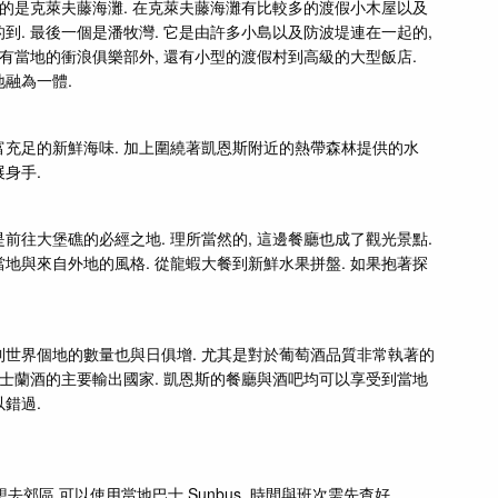
啦的是克萊夫藤海灘. 在克萊夫藤海灘有比較多的渡假小木屋以及
到. 最後一個是潘牧灣. 它是由許多小島以及防波堤連在一起的,
了有當地的衝浪俱樂部外, 還有小型的渡假村到高級的大型飯店.
地融為一體.
富充足的新鮮海味. 加上圍繞著凱恩斯附近的熱帶森林提供的水
身手.
前往大堡礁的必經之地. 理所當然的, 這邊餐廳也成了觀光景點.
地與來自外地的風格. 從龍蝦大餐到新鮮水果拼盤. 如果抱著探
到世界個地的數量也與日俱增. 尤其是對於葡萄酒品質非常執著的
昆士蘭酒的主要輸出國家. 凱恩斯的餐廳與酒吧均可以享受到當地
錯過.
郊區,可以使用當地巴士 Sunbus ,時間與班次需先查好.