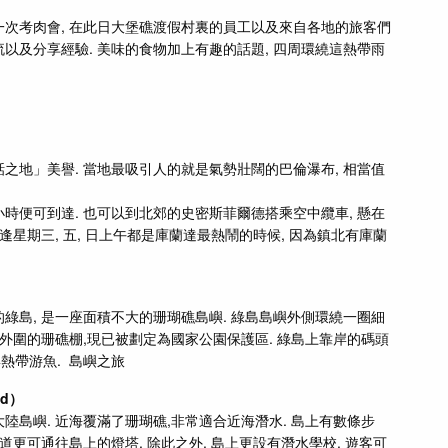
一次考肉會, 在此日大堡礁渡假村裏的員工以及來自各地的旅客們
以及分享經驗. 美味的食物加上有趣的話題, 四周環繞這熱帶雨
之地」美譽. 當地最吸引人的就是氣勢壯闊的巴倫瀑布, 相當值
時便可到達. 也可以到北郊的史密斯菲爾德搭乘空中纜車, 懸在
逢星期三, 五, 日上午都是庫蘭達最熱鬧的時候, 因為鎮北有庫蘭
綠島, 是一座面積不大的珊瑚礁島嶼. 綠島島嶼外側環繞一圈細
與外圍的珊礁棚,現已被劃定為國家公園保護區. 綠島上靠岸的碼頭
熱帶游魚. 島嶼之旅
nd）
陸島嶼. 近海覆滿了珊瑚礁,非常適合近海潛水. 島上有數條步
道更可通往島上的燈塔. 除此之外, 島上更設有潛水學校. 遊客可