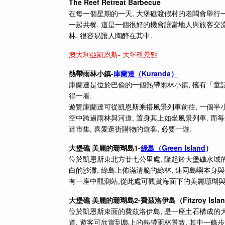
The Reef Retreat Barbecue
在每一個星期的一天, 大堡礁渡假村的老闆會舉行
一起共餐. 這是一個很好的機會讓當地人與旅客交流
林, 很容易讓人陶醉在其中.
澳大利亞凱恩斯-
大堡礁景點
熱帶雨林小鎮-
庫蘭達（Kuranda）
庫蘭達是位於巴倫的一個熱帶雨林小鎮, 擁有「童話
得一看.
遊覽庫蘭達可從凱恩斯乘搭風景列車前往, 一個半小
空中跨過雨林與河道, 置身其上如坐風景列車. 而每
達市集, 喜愛逛街購物的遊客, 必要一遊.
大堡礁 美麗的珊瑚島1-
綠島（Green Island
）
位於凱恩斯東北方廿七公里處, 隆起於大堡礁水域的
白的沙灘, 綠島上佈滿清脆的綠林, 連同島嶼本身
有一座中觀測站,從此處可觀賞海面下的美麗珊瑚與
大堡礁 美麗的珊瑚島2-費茲洛伊島（Fitzroy Isla
位於凱恩斯東面的費茲洛伊島, 是一座土石構成的大
道, 遊客可欣賞到島上的熱帶雨林景致, 其中一條步