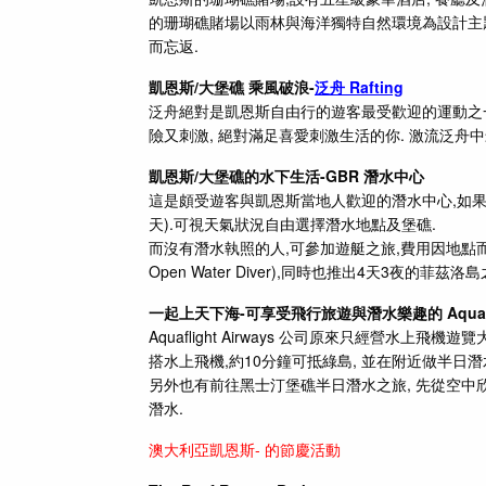
的珊瑚礁賭場以雨林與海洋獨特自然環境為設計主題
而忘返.
凱恩斯/大堡礁 乘風破浪-
泛舟 Rafting
泛舟絕對是凱恩斯
自由行的遊客
最受歡迎的運動之一
險又刺激, 絕對滿足喜愛刺激生活的你. 激流泛舟中最有
凱恩斯/大堡礁的水下生活-GBR 潛水中心
這是頗受遊客與凱恩斯當地人歡迎的潛水中心,如果你擁
天).可視天氣狀況自由選擇潛水地點及堡礁.
而沒有潛水執照的人,可參加遊艇之旅,費用因地點而有
Open Water Diver),同時也推出4天3夜的菲茲洛島
一起上天下海-可享受飛行旅遊與潛水樂趣的 Aquaflig
Aquaflight Airways 公司原來只經營水上
搭水上飛機,約10分鐘可抵綠島, 並在附近做半日潛
另外也有前往黑士汀堡礁半日潛水之旅, 先從空中欣
潛水.
澳大利亞凱恩斯-
的節慶活動