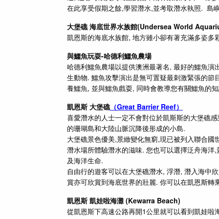
在此享受假期之餘,學習潛水,並考取潛水執照. 島
大堡礁 海底世界水族館(Undersea World Aquari
凱恩斯的海底水族館, 地方雖小卻有著充滿多姿多
與鱷魚玩耍-哈德利鱷魚農場
哈德利鱷魚農場以提供澳洲最著名, 最好的鱷魚演出而
生動物. 鱷魚攻擊演出是無可置疑最刺激緊張的節目
養鱷魚, 並與鱷魚戲耍, 同時會教導您有關鱷魚的
凱恩斯 大堡礁
（Great Barrier Reef）
喜愛潛水的人士一定不會對位於凱斯斯的大堡礁感到
的珊瑚島和大陸山脈沉降後形成的小島.
大堡礁景色優美,景緻變化無窮,現已被列入聯合國世
潛水場所體驗潛水的滋味. 您也可以選擇泛舟海洋
及海洋生命.
自由行的遊客
可以在大堡礁潛水, 浮潛, 潛入海中
賞亦可欣賞到海底世界的壯麗. 你可以在凱恩斯轉乘
凱恩斯 凱娃啦海灘 (Kewarra Beach)
從凱恩斯下高速公路再開1公里就可以看到凱娃啦海