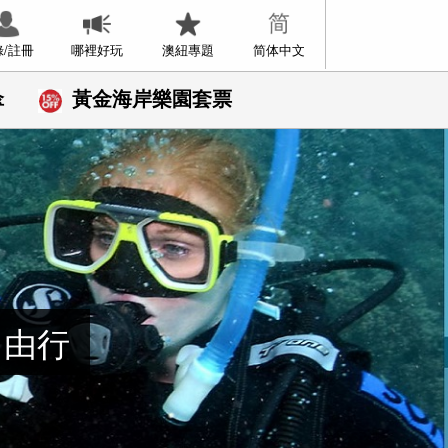
錄/註冊
哪裡好玩
澳紐專題
简体中文
傘
黃金海岸樂園套票
自由行