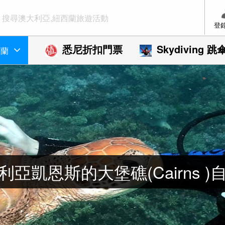
登
悉尼折扣門票
Skydiving 跳
西蘭
利亞凱恩斯的大堡礁(Cairns )