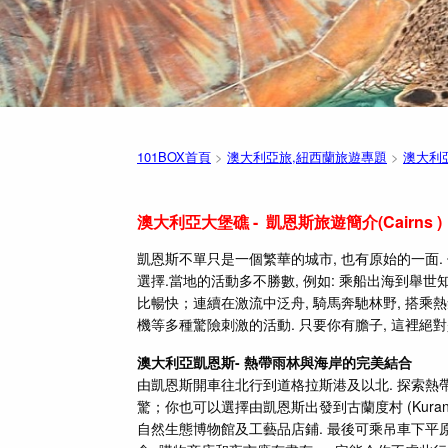
101BOX首頁
>
澳大利亞旅,紐西蘭旅遊專題
>
澳大利
澳大利亞大堡礁
- 凱恩斯旅遊簡介(Cairns )
凱恩斯不單只是一個繁華的城市, 也有原始的一面.
選擇.
當地的活動多不勝數, 例如: 乘船出海到舉世
比暢快；連續在激流中泛舟, 騎馬奔馳林野, 搭乘熱
機等多種驚險刺激的活動. 只要你有膽子, 這裡絕
澳大利亞
凱恩斯- 熱帶雨林與海岸的完美結合
由凱恩斯開車往北行到道格拉斯港及以北. 探索熱
驚；你也可以選擇由凱恩斯出發到古蘭度村 (Kurand
自然生態博物館及工藝品店鋪. 最後可乘吊車下平