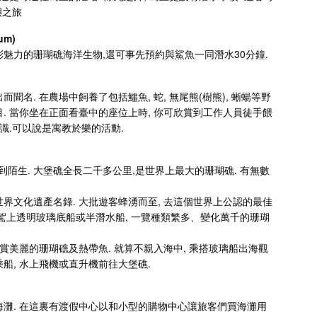
嶼之旅
um)
彩魅力的珊瑚礁海洋生物,還可事先預約與鯊魚一同潛水30分鐘.
聞名. 在農場中飼養了包括鱷魚, 蛇, 無尾熊(樹熊), 蜥蝪等野
. 當你坐在正面看臺中的座位上時, 你可欣賞到工作人員徒手餵
知識.可以說是寓教於樂的活動.
陌生. 大堡礁全長二千多公里,是世界上最大的珊瑚礁. 有無數
界文化遺產名錄. 大批遊客蜂湧而至, 去這個世界上公認的最佳
,駕上透明玻璃底船或半潛水船, 一覽種類繁多、變化萬千的珊瑚
欣賞美麗的珊瑚礁及熱帶魚. 就算不親入海中, 乘搭玻璃船出海觀
船, 水上飛機或直升機前往大堡礁.
灘. 在這裏有渡假中心以和小型的購物中心讓旅客們買海灘用