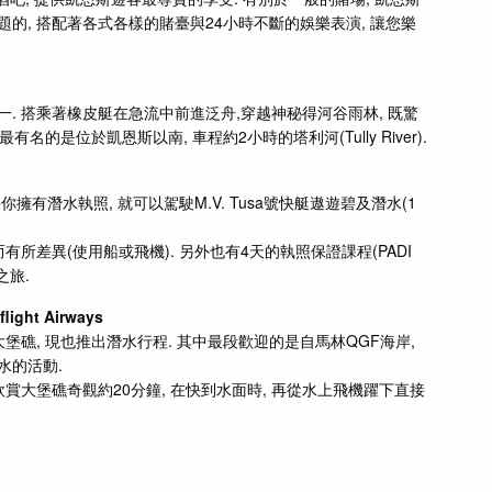
的, 搭配著各式各樣的賭臺與24小時不斷的娛樂表演, 讓您樂
. 搭乘著橡皮艇在急流中前進泛舟,穿越神秘得河谷雨林, 既驚
名的是位於凱恩斯以南, 車程約2小時的塔利河(Tully River).
有潛水執照, 就可以駕駛M.V. Tusa號快艇遨遊碧及潛水(1
所差異(使用船或飛機). 另外也有4天的執照保證課程(PADI
之旅.
ht Airways
飛機遊覽大堡礁, 現也推出潛水行程. 其中最段歡迎的是自馬林QGF海岸,
水的活動.
賞大堡礁奇觀約20分鐘, 在快到水面時, 再從水上飛機躍下直接