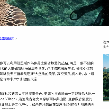
亞旅遊須知
>
澳
 你可以利用凱恩斯作為你昆士蘭省旅遊的起點, 將是一個不錯的
知名的大堡礁體驗海底珊瑚世界, 作浮潛或深海潛水, 都能令你無
氣球從天空俯看凱恩斯/大堡礁的美景, 高空彈跳,獨木舟, 水上飛
對是你尋求戶外刺激的天堂.
帶雨林和觀賞太平洋岸邊景色. 美麗的岸邊風光一定能讓你大吃一
a Village) ,沿途乘古老火車穿梭雨林與山區, 並參觀古蘭度的
原參觀土著文化中心；如果你只想留在凱恩斯渡假的話,那裏的美