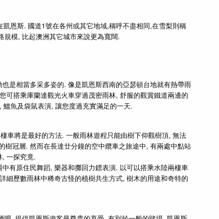
就在凱恩斯. 國道1號在各州或其它地域,稱呼不盡相同,在雪梨則稱
路規模, 比起澳洲其它城市來說更為寬闊.
動也是相當多采多姿的. 像是凱恩斯西南的亞瑟頓台地就有熱帶雨
 您可搭乘庫蘭達觀光火車穿過茂密雨林, 舒服的觀賞鐵道兩邊的
住民舞蹈, 鱷魚及袋鼠表演, 讓您度過充實滿足的一天.
棲車將是最好的方法. 一般雨林遊程只能由樹下仰觀樹頂, 無法
樹冠層. 然而在長達廿分鐘的空中纜車之旅途中, 有兩處中點站
 一探究竟.
中有原住民舞蹈, 樂器和擲回力鏢表演. 以可以搭乘水陸兩棲車
客詳細歷數雨林中稀奇古怪的植樹共生方式, 樹木的用途和奇特的
吧, 提供凱恩斯遊客最尊貴的享受. 有別於一般的賭場, 凱恩斯