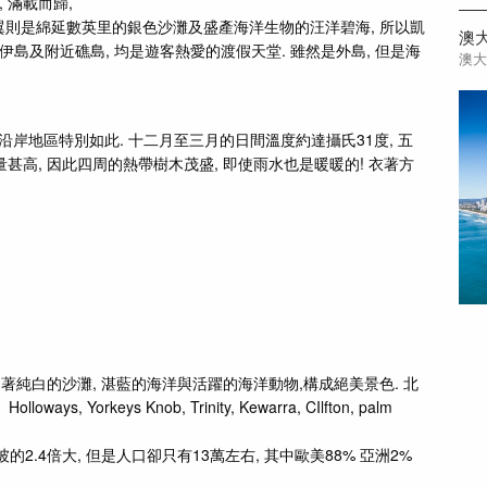
 滿載而歸,
翼則是綿延數英里的銀色沙灘及盛產海洋生物的汪洋碧海, 所以凱
伊島及附近礁島, 均是遊客熱愛的渡假天堂. 雖然是外島, 但是海
澳
溫暖,沿岸地區特別如此. 十二月至三月的日間溫度約達攝氏31度, 五
甚高, 因此四周的熱帶樹木茂盛, 即使雨水也是暖暖的! 衣著方
純白的沙灘, 湛藍的海洋與活躍的海洋動物,構成絕美景色. 北
ys, Yorkeys Knob, Trinity, Kewarra, CIlfton, palm
2.4倍大, 但是人口卻只有13萬左右, 其中歐美88% 亞洲2%