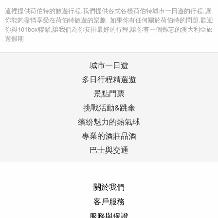
這裡提供荷伯特的旅遊行程,我們提供各式各樣荷伯特城市一日遊的行程,讓
你能夠盡情享受在荷伯特旅遊的樂趣. 如果你有任何關於荷伯特的問題,歡迎
你與101box聯繫,讓我們為你安排最好的行程,讓你有一個難忘的澳大利亞旅
遊假期
城市一日遊
多日行程精選遊
景點門票
挑戰活動&跳傘
繽紛魅力的熱氣球
專業的酒莊品酒
巴士與交通
關於我們
客戶服務
服務與保證