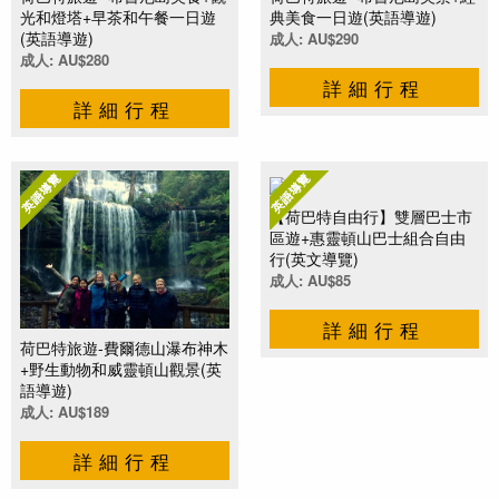
光和燈塔+早茶和午餐一日遊
典美食一日遊(英語導遊)
(英語導遊)
成人: AU$290
成人: AU$280
詳細行程
詳細行程
【荷巴特自由行】雙層巴士市
區遊+惠靈頓山巴士組合自由
行(英文導覽)
成人: AU$85
詳細行程
荷巴特旅遊-費爾德山瀑布神木
+野生動物和威靈頓山觀景(英
語導遊)
成人: AU$189
詳細行程