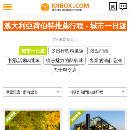
简
澳大利亞荷伯特推薦行程 - 城市一日遊
101BOX首頁
>
城市一日遊
多日行程精選遊
景點門票
挑戰活動&跳傘
繽紛魅力的熱氣球
專業的酒莊品酒
巴士與交通