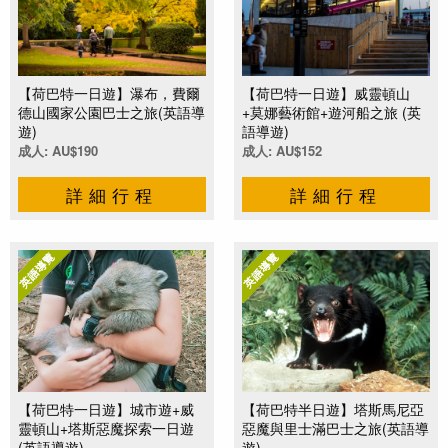
【荷巴特一日遊】瀑布，費爾
【荷巴特一日遊】威靈頓山
德山國家公園巴士之旅(英語導
+莫娜藝術館+遊河船之旅 (英
遊)
語導遊)
成人: AU$190
成人: AU$152
詳細行程
詳細行程
【荷巴特一日遊】城市遊+威
【荷巴特半日遊】塔斯馬尼亞
靈頓山+塔斯惡魔探索一日遊
惡魔與里士滿巴士之旅(英語導
(英語導遊)
遊)