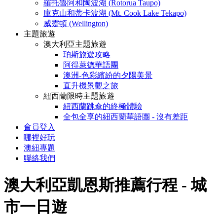
羅托魯阿和陶波湖 (Rotorua Taupo)
庫克山和蒂卡波湖 (Mt. Cook Lake Tekapo)
威靈頓 (Wellington)
主題旅遊
澳大利亞主題旅遊
珀斯旅遊攻略
阿得萊德華語團
澳洲-色彩繽紛的夕陽美景
直升機景觀之旅
紐西蘭限時主題旅遊
紐西蘭跳傘的終極體驗
全包全享的紐西蘭華語團 - 沒有差距
會員登入
哪裡好玩
澳紐專題
聯絡我們
澳大利亞凱恩斯推薦行程 - 城
市一日遊