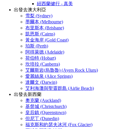
紐西蘭健行 - 真美
出發去澳大利亞
雪梨 (Sydney)
墨爾本 (Melbourne)
布里斯本 (Brisbane)
凱恩斯 (Cairns)
黃金海岸 (Gold Coast)
珀斯 (Perth)
阿得萊德 (Adelaide)
荷伯特 (Hobart)
坎培拉 (Canberra)
艾爾斯岩(烏魯魯) (Ayers Rock Uluru)
愛麗絲泉 (Alice Springs)
達爾文 (Darwin)
艾利海灘與聖靈群島 (Airlie Beach)
出發去新西蘭
奧克蘭 (Auckland)
基督城 (Christchurch)
皇后鎮 (Queenstown)
但尼丁 (Dunedin)
福克斯和約瑟夫冰河 (Fox Glacier)