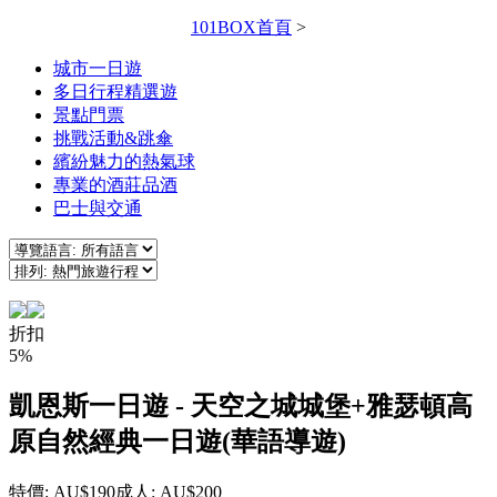
101BOX首頁
>
城市一日遊
多日行程精選遊
景點門票
挑戰活動&跳傘
繽紛魅力的熱氣球
專業的酒莊品酒
巴士與交通
折扣
5%
凱恩斯一日遊 - 天空之城城堡+雅瑟頓高
原自然經典一日遊(華語導遊)
特價: AU$190
成人: AU$200