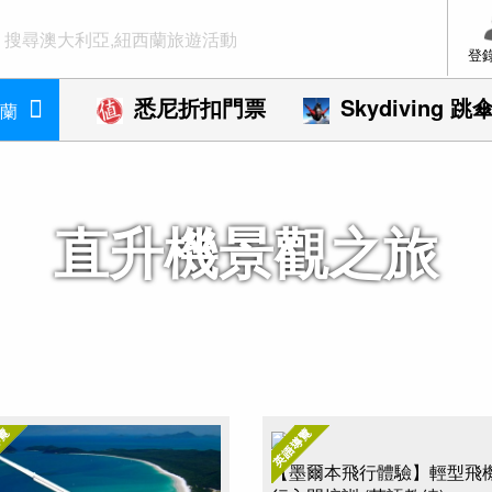
登
悉尼折扣門票
Skydiving 跳
蘭
直升機景觀之旅
【墨爾本飛行體驗】輕型飛