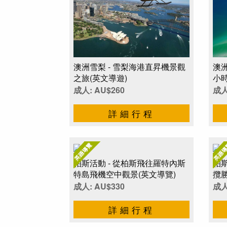
澳洲雪梨 - 雪梨海港直昇機景觀
澳洲
之旅(英文導遊)
小
成人: AU$260
成人
詳細行程
柏斯活動 - 從柏斯飛往羅特內斯
柏斯
特島飛機空中觀景(英文導覽)
攬勝
成人: AU$330
成人
詳細行程