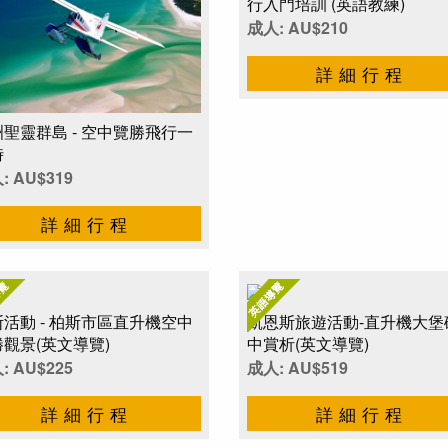
行入門培訓 (英語教練)
成人: AU$210
詳細行程
聖靈群島 - 空中覽勝飛行一
時
: AU$319
詳細行程
活動 - 柏斯市區直升機空中
凱恩斯旅遊活動-直升機大堡
觀景(英文導覽)
中賞析(英文導覽)
: AU$225
成人: AU$519
詳細行程
詳細行程