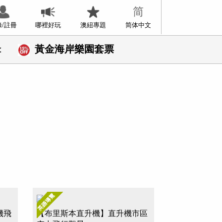
錄/註冊
哪裡好玩
澳紐專題
简体中文
傘
黃金海岸樂園套票
機飛
【布里斯本直升機】直升機市區