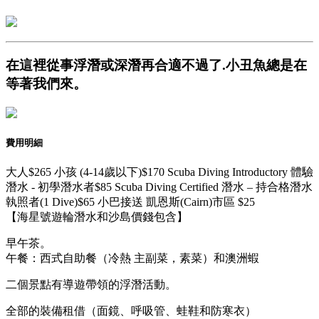
在這裡從事浮潛或深潛再合適不過了.小丑魚總是在
等著我們來。
費用明細
大人
$265
小孩 (4-14歲以下)
$170
Scuba Diving Introductory 體驗
潛水 - 初學潛水者
$85
Scuba Diving Certified 潛水 – 持合格潛水
執照者(1 Dive)
$65
小巴接送 凱恩斯(Cairn)市區
$25
【海星號遊輪潛水和沙島價錢包含】
早午茶。
午餐：西式自助餐（冷熱 主副菜，素菜）和澳洲蝦
二個景點有導遊帶領的浮潛活動。
全部的裝備租借（面鏡、呼吸管、蛙鞋和防寒衣）