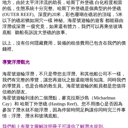
地方，由於太平洋洋流的助長，哈斯丁外堡礁 白化程度相當
的低，生態系統十分完整。哈斯丁外堡礁是個典型的外堡礁
(OUTER REEF)。深度約20米，彩色珊瑚在礁岩的頂端，5米
以下的礁岩猶如洞穴一樣 神秘。海星號遊輪的遊客 都能藉由
浮潛或深潛 一窺究竟，如果還有體力，我們可以再乘坐玻璃
底船 聽船長訴說大堡礁的故事。
以上，沒有任何隱藏費用，裝備的租借費用已包含在我們的價
錢裡。
導覽浮潛觀光
海星號遊輪浮潛，不只是帶您去浮潛。和其他船公司不一樣，
我們有完整的導覽，讓您再遊玩之餘還能增長知識。同時我們
的導覽員，也是合格的救生員。海星號遊輪的船員都是您值得
信賴的朋友。
海星號遊輪到達的二個潛點，麥克拉斯沙島（Michaelmas
Cay）和 哈斯丁外堡礁 (Hastings Reef)。您不用擔心是否因為
參加了潛水就不能浮潛，因為停留時間足夠讓你同時完三件事
情：浮潛、潛水和玻璃底船。
我們船上有華文圖解說明冊子可讓你了解潛水規則.