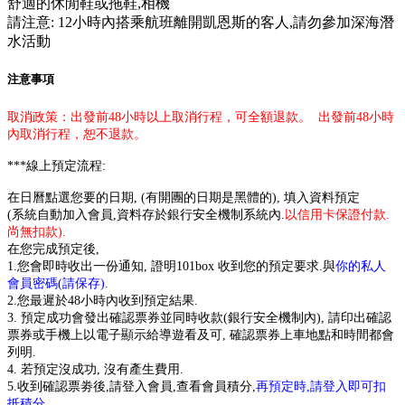
舒適的休閒鞋或拖鞋,相機
請注意: 12小時內搭乘航班離開凱恩斯的客人,請勿參加深海潛
水活動
注意事項
取消政策：出發前48小時以上取消行程，可全額退款。 出發前48小時
內取消行程，恕不退款。
***線上預定流程:
在日曆點選您要的日期, (有開團的日期是
黑體
的), 填入資料預定
(系統自動加入會員,資料存於銀行安全機制系統內.
以信用卡保證付款.
尚無扣款).
在您完成預定後,
1.您會即時收出一份通知, 證明101box 收到您的預定要求.與
你的私人
會員密碼(請保存).
2.您最遲於48小時內收到預定結果.
3. 預定成功會發出確認票券並同時收款(銀行安全機制內), 請印出確認
票券或手機上以電子顯示給導遊看及可, 確認票券上車地點和時間都會
列明.
4. 若預定沒成功, 沒有產生費用.
5.收到確認票劵後,請登入會員,
查看會員積分,
再預定時,請登入即可扣
抵積分.