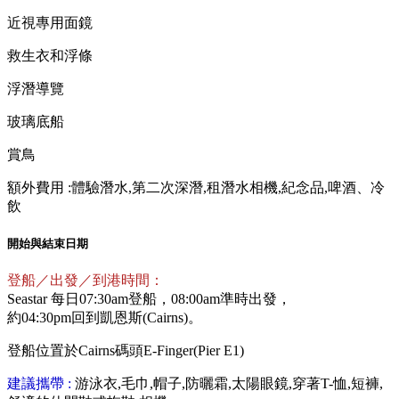
近視專用面鏡
救生衣和浮條
浮潛導覽
玻璃底船
賞鳥
額外費用 :體驗潛水,第二次深潛,租潛水相機,紀念品,啤酒、冷
飲
開始與結束日期
登船／出發／到港時間：
Seastar 每日07:30am登船，08:00am準時出發，
約04:30pm回到凱恩斯(Cairns)。
登船位置於Cairns碼頭E-Finger(Pier E1)
建議攜帶 :
游泳衣,毛巾,帽子,防曬霜,太陽眼鏡,穿著T-恤,短褲,