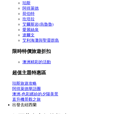
珀斯
阿得萊德
荷伯特
坎培拉
艾爾斯岩(烏魯魯)
愛麗絲泉
達爾文
艾利海灘與聖靈群島
限時特價旅遊折扣
澳洲精彩的活動
超值主題特惠區
珀斯旅遊攻略
阿得萊德華語團
澳洲-色彩繽紛的夕陽美景
直升機景觀之旅
出發去紐西蘭