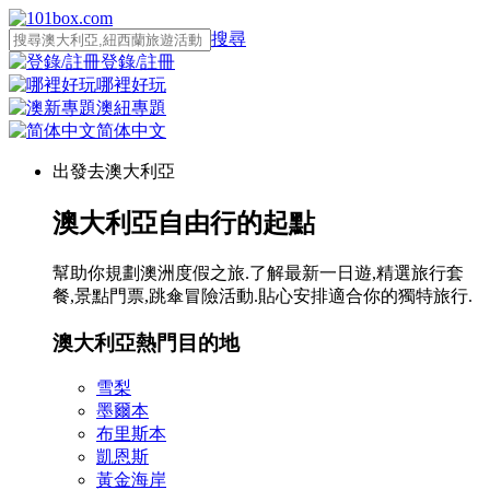
搜尋
登錄/註冊
哪裡好玩
澳紐專題
简体中文
出發去澳大利亞
澳大利亞自由行的起點
幫助你規劃澳洲度假之旅.了解最新一日遊,精選旅行套
餐,景點門票,跳傘冒險活動.貼心安排適合你的獨特旅行.
澳大利亞熱門目的地
雪梨
墨爾本
布里斯本
凱恩斯
黃金海岸