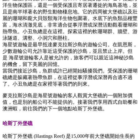
洋生物保護區，還是一個受保護且寄居著遷徙的海鳥基地，並
且是南半球著名的野生動物棲息地。它的四周被大堡礁以及壯
麗的珊瑚和龐大貝殼類海洋生物包圍著。水底下的魚類品種豐
富，海水清澈見底，非常適合從事浮潛或深潛活動觀看珊瑚和
熱帶魚。小丑魚總是在這裡。探索這裡的軟珊瑚群、牆壁、游
泳隧道、溝壑、小洞穴和懸柱。
海星號遊輪是最早抵達麥克拉斯沙島的遊輪公司。在凱恩斯，
少數遊輪公司允許靠近這受保護的沙島，並且禁止上岸。但
是 海星號遊輪客人是被允許的，旅客們可以親近這神秘沙島
的機會，留下美麗的回憶。
當我們接近沙島，魚群或許已經開始騷擾我們。受保護的珊瑚
礁總是躲藏著熱帶魚群，在這裡從事浮潛或深潛再合適不過
了。小丑魚總是在家裡等著我們的到來。
麥克拉斯沙島是海星號遊輪的客人觀賞大堡礁的一個附加價
值，也是別的船公司不能提供的。接著我們享用西式自助餐和
澳洲蝦，前往我們的下一個地點哈斯丁外堡礁。
哈斯丁
外堡
礁
哈斯丁外堡礁 (Hastings Reef) 是15,000年前大堡礁開始生長的