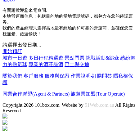
有問題歡迎您來電查問.
本地營運商信息：包括目的地的當地電話號碼，都包含在您的確認票
券。
我們的產品經理只選擇當地最有經驗的和可靠的營運商，並確保您安
枕無憂。旅遊愉快 !
請選擇出發日期...
開始預訂
城市一日遊
多日行程精選遊
景點門票
挑戰活動&跳傘
繽紛魅
力的熱氣球
專業的酒莊品酒
巴士與交通
關於我們
客戶服務
服務與保證
作業說明-訂購問答
隱私權保
護
同業合作聯盟(Agent & Partners)
旅遊業加盟(Tour Operate)
Copyright 2026 101box.com. Website by
51Web.com.au
All Rights
Reserved