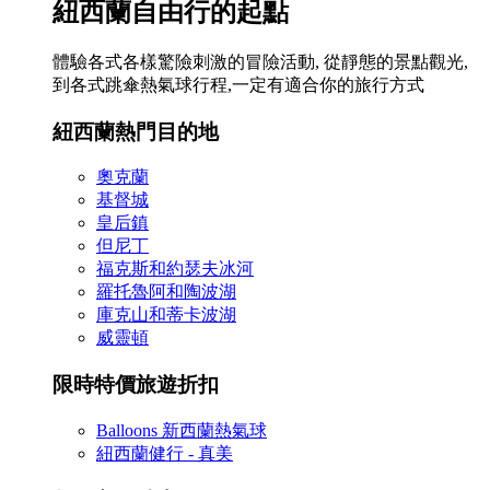
紐西蘭自由行的起點
體驗各式各樣驚險刺激的冒險活動, 從靜態的景點觀光,
到各式跳傘熱氣球行程,一定有適合你的旅行方式
紐西蘭熱門目的地
奧克蘭
基督城
皇后鎮
但尼丁
福克斯和約瑟夫冰河
羅托魯阿和陶波湖
庫克山和蒂卡波湖
威靈頓
限時特價旅遊折扣
Balloons 新西蘭熱氣球
紐西蘭健行 - 真美