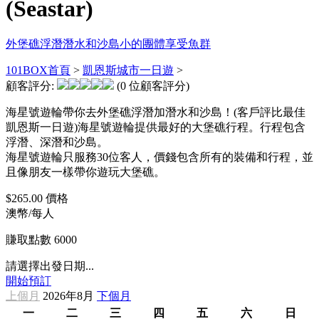
(Seastar)
外堡礁浮潛
潛水和沙島
小的團體
享受魚群
101BOX首頁
>
凱恩斯城市一日遊
>
顧客評分:
(0 位顧客評分)
海星號遊輪帶你去外堡礁浮潛加潛水和沙島！(客戶評比最佳
凱恩斯一日遊)海星號遊輪提供最好的大堡礁行程。行程包含
浮潛、深潛和沙島。
海星號遊輪只服務30位客人，價錢包含所有的裝備和行程，並
且像朋友一樣帶你遊玩大堡礁。
$265.00
價格
澳幣/每人
賺取點數
6000
請選擇出發日期...
開始預訂
上個月
2026年8月
下個月
一
二
三
四
五
六
日