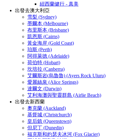
紐西蘭健行 - 真美
出發去澳大利亞
雪梨 (Sydney)
墨爾本 (Melbourne)
布里斯本 (Brisbane)
凱恩斯 (Cairns)
黃金海岸 (Gold Coast)
珀斯 (Perth)
阿得萊德 (Adelaide)
荷伯特 (Hobart)
坎培拉 (Canberra)
艾爾斯岩(烏魯魯) (Ayers Rock Uluru)
愛麗絲泉 (Alice Springs)
達爾文 (Darwin)
艾利海灘與聖靈群島 (Airlie Beach)
出發去新西蘭
奧克蘭 (Auckland)
基督城 (Christchurch)
皇后鎮 (Queenstown)
但尼丁 (Dunedin)
福克斯和約瑟夫冰河 (Fox Glacier)