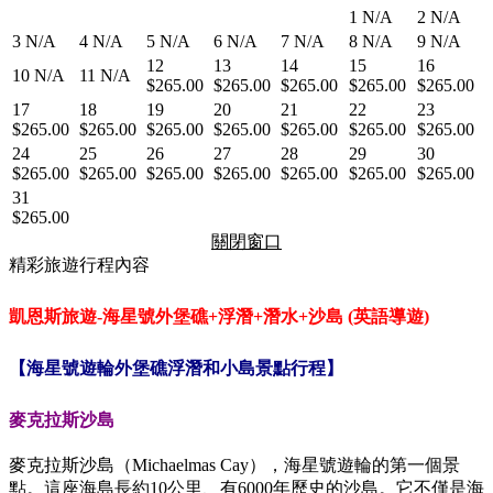
1
N/A
2
N/A
3
N/A
4
N/A
5
N/A
6
N/A
7
N/A
8
N/A
9
N/A
12
13
14
15
16
10
N/A
11
N/A
$265.00
$265.00
$265.00
$265.00
$265.00
17
18
19
20
21
22
23
$265.00
$265.00
$265.00
$265.00
$265.00
$265.00
$265.00
24
25
26
27
28
29
30
$265.00
$265.00
$265.00
$265.00
$265.00
$265.00
$265.00
31
$265.00
關閉窗口
精彩旅遊行程內容
凱恩斯旅遊-海星號外堡礁+浮潛+潛水+沙島 (英語導遊)
【
海星號遊輪外堡礁浮潛和小島
景點行程】
麥克拉斯沙島
麥克拉斯沙島（Michaelmas Cay），海星號遊輪的第一個景
點。這座海島長約10公里、有6000年歷史的沙島。它不僅是海