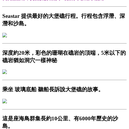
Seastar 提供最好的大堡礁行程。行程包含浮潛、深
潛和沙島。
深度約20米，彩色的珊瑚在礁岩的頂端，5米以下的
礁岩猶如洞穴一樣神秘
乘坐 玻璃底船 聽船長訴說大堡礁的故事。
這是座海鳥群集長約10公里、有6000年歷史的沙
島。