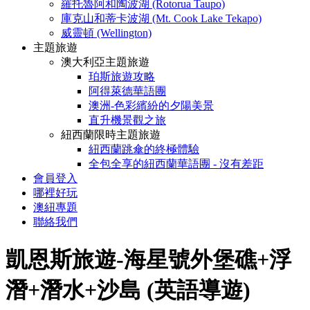
羅托魯阿和陶波湖 (Rotorua Taupo)
庫克山和蒂卡波湖 (Mt. Cook Lake Tekapo)
威靈頓 (Wellington)
主題旅遊
澳大利亞主題旅遊
珀斯旅遊攻略
阿得萊德華語團
澳洲-色彩繽紛的夕陽美景
直升機景觀之旅
紐西蘭限時主題旅遊
紐西蘭跳傘的終極體驗
全包全享的紐西蘭華語團 - 沒有差距
會員登入
哪裡好玩
澳紐專題
聯絡我們
凱恩斯旅遊-海星號外堡礁+浮
潛+潛水+沙島 (英語導遊)