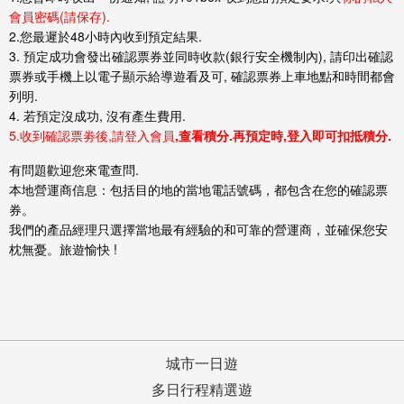
會員密碼(請保存).
2.您最遲於48小時內收到預定結果.
3. 預定成功會發出確認票券並同時收款(銀行安全機制內), 請印出確認
票券或手機上以電子顯示給導遊看及可, 確認票券上車地點和時間都會
列明.
4. 若預定沒成功, 沒有產生費用.
5.收到確認票劵後,請登入會員
,查看積分.再預定時,登入即可扣抵積分.
有問題歡迎您來電查問.
本地營運商信息：包括目的地的當地電話號碼，都包含在您的確認票
券。
我們的產品經理只選擇當地最有經驗的和可靠的營運商，並確保您安
枕無憂。旅遊愉快 !
城市一日遊
多日行程精選遊