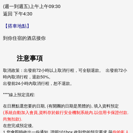
(週一到週五)上午上午09:30
返回 下午4:30
【搭車地點】
到你住宿的酒店接你
注意事項
取消政策：出發前72小時以上取消行程，可全額退款。 出發前72小
時內取消行程，退款50%。
出發前24小時內取消行程，恕不退款。
****線上預定流程:
在日曆點選您要的日期, (有開團的日期是
黑體
的), 填入資料預定
(系統自動加入會員,資料存於銀行安全機制系統內.以信用卡保證付款.
尚無扣款).
在您完成預定後,
1.您會即時收出一份通知, 證明101box 收到您的預定要求.與
你的私人