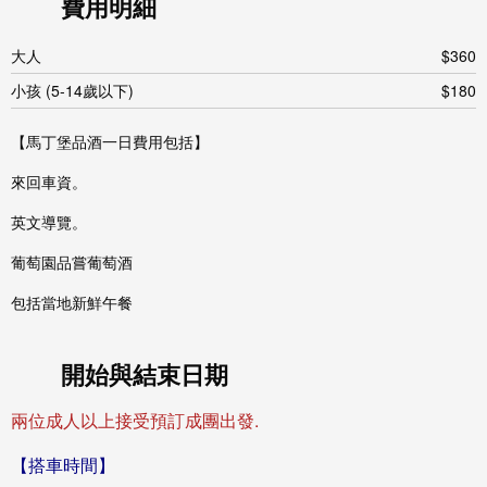
費用明細
大人
$360
小孩 (5-14歲以下)
$180
【馬丁堡品酒一日費用包括】
​來回車資。
英文導覽。
葡萄園品嘗葡萄酒
包括當地新鮮午餐
開始與結束日期
兩
位成
人以上
接受預訂
成團
出發.
【搭車時間】