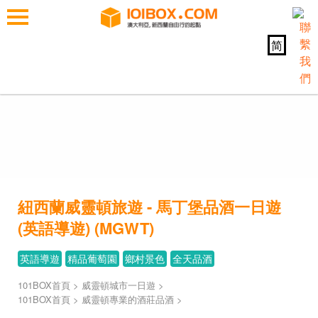
简
紐西蘭威靈頓旅遊 - 馬丁堡品酒一日遊
(英語導遊) (MGWT)
英語導遊
精品葡萄園
鄉村景色
全天品酒
101BOX首頁
>
威靈頓城市一日遊
>
101BOX首頁
>
威靈頓專業的酒莊品酒
>