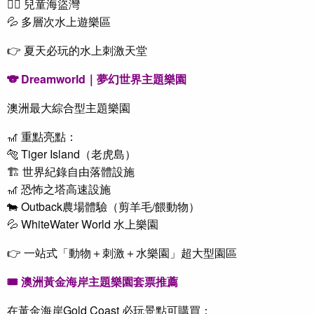
🏴‍☠️ 兒童海盜灣
💦 多層次水上遊樂區
👉 夏天必玩的水上刺激天堂
🐨 Dreamworld｜夢幻世界主題樂園
澳洲最大綜合型主題樂園
🎢 重點亮點：
🐅 Tiger Island（老虎島）
🏗 世界紀錄自由落體設施
🎢 恐怖之塔高速設施
🐄 Outback農場體驗（剪羊毛/餵動物）
💦 WhiteWater World 水上樂園
👉 一站式「動物＋刺激＋水樂園」超大型園區
🎟
澳洲
黃金海岸主題樂園套票推薦
在
黃金海岸
Gold Coast 必玩景點
可購買：