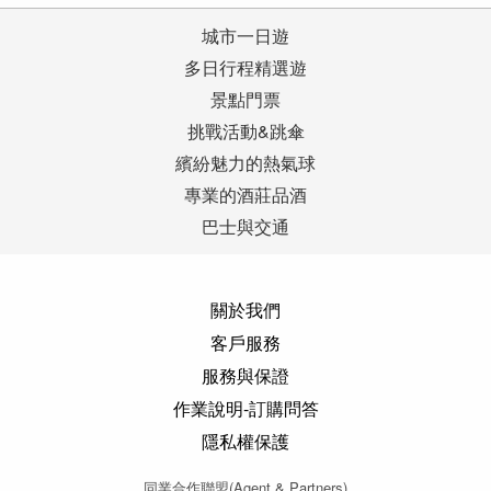
城市一日遊
多日行程精選遊
景點門票
挑戰活動&跳傘
繽紛魅力的熱氣球
專業的酒莊品酒
巴士與交通
關於我們
客戶服務
服務與保證
作業說明-訂購問答
隱私權保護
同業合作聯盟(Agent & Partners)