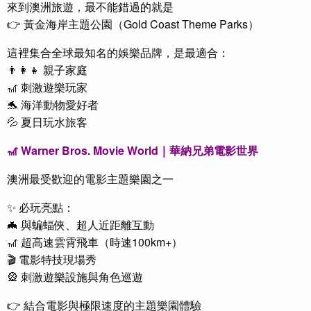
來到澳洲旅遊，最不能錯過的就是
👉 黃金海岸主題公園（Gold Coast Theme Parks）
這裡集合全球最知名的娛樂品牌，是最適合：
👨‍👩‍👧 親子家庭
🎢 刺激遊樂玩家
🐬 海洋動物愛好者
💦 夏日玩水旅客
🎢 Warner Bros. Movie World｜華納兄弟電影世界
澳洲最受歡迎的電影主題樂園之一
✨ 必玩亮點：
🦇 與蝙蝠俠、超人近距離互動
🎢 超高速雲霄飛車（時速100km+）
🎬 電影特技現場秀
🎡 刺激遊樂設施與角色巡遊
👉 結合電影與極限速度的主題樂園體驗