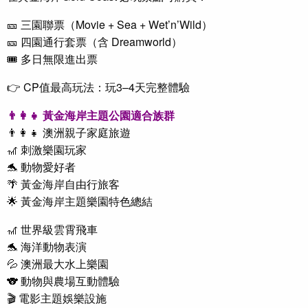
🎫 三園聯票（Movie + Sea + Wet’n’Wild）
🎫 四園通行套票（含 Dreamworld）
🎟 多日無限進出票
👉 CP值最高玩法：玩3–4天完整體驗
👨‍👩‍👧
黃金海岸主題公園
適合族群
👨‍👩‍👧
澳洲親子
家庭旅遊
🎢 刺激樂園玩家
🐬 動物愛好者
🌴 黃金海岸自由行旅客
🌟 黃金海岸主題樂園特色總結
🎢 世界級雲霄飛車
🐬 海洋動物表演
💦 澳洲最大水上樂園
🐨 動物與農場互動體驗
🎬 電影主題娛樂設施