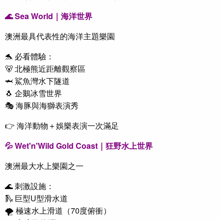
🌊 Sea World｜海洋世界
澳洲最具代表性的海洋主題樂園
🐬 必看體驗：
🐻 北極熊近距離觀察區
🦈 鯊魚灣水下隧道
🐧 企鵝冰雪世界
🎭 海豚與海獅表演秀
👉 海洋動物＋娛樂表演一次滿足
💦 Wet'n'Wild Gold Coast｜狂野水上世界
澳洲最大水上樂園之一
🌊 刺激設施：
🛝 巨型U型滑水道
🌪 極速水上滑道（70度俯衝）