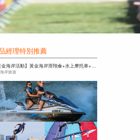
品經理特別推薦
【黃金海岸活動】黃金海岸滑翔傘+水上摩托車+水上鋼鐵人2人三項組合
金海岸旅遊