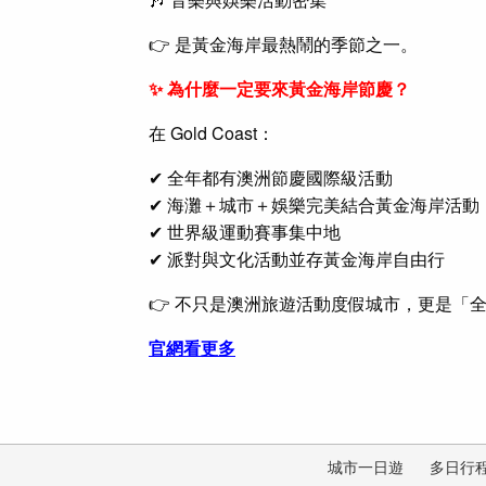
👉 是黃金海岸最熱鬧的季節之一。
✨ 為什麼一定要來黃金海岸節慶？
在 Gold Coast：
✔ 全年都有
澳洲節慶
國際級活動
✔ 海灘＋城市＋娛樂完美結合
黃金海岸活動
✔ 世界級運動賽事集中地
✔ 派對與文化活動並存
黃金海岸自由行
👉 不只是
澳洲旅遊活動
度假城市，更是「
官網看更多
城市一日遊
多日行