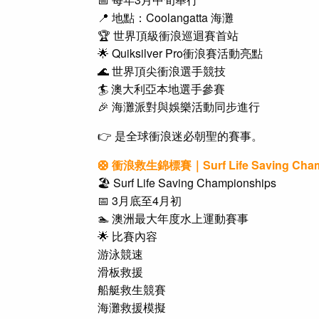
📍 地點：Coolangatta 海灘
🏆 世界頂級衝浪巡迴賽首站
🌟
Quiksilver Pro衝浪賽
活動亮點
🌊 世界頂尖衝浪選手競技
🏄 澳大利亞本地選手參賽
🎉 海灘派對與娛樂活動同步進行
👉 是全球衝浪迷必朝聖的賽事。
🛟 衝浪救生錦標賽｜Surf Life Saving Cham
🏖️ Surf Life Saving Championships
📅 3月底至4月初
🏊 澳洲最大年度水上運動賽事
🌟 比賽內容
游泳競速
滑板救援
船艇救生競賽
海灘救援模擬