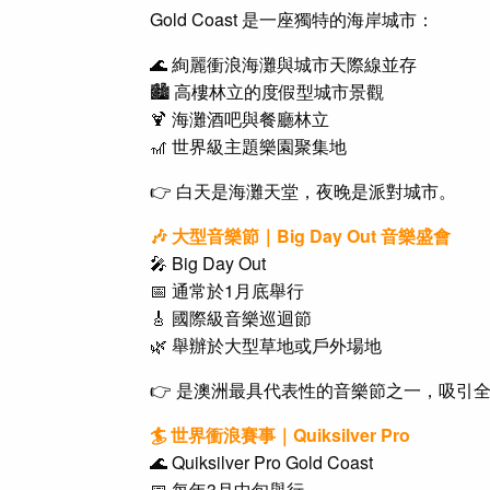
Gold Coast 是一座獨特的海岸城市：
🌊 絢麗衝浪海灘與城市天際線並存
🏙️ 高樓林立的度假型城市景觀
🍹 海灘酒吧與餐廳林立
🎢 世界級主題樂園聚集地
👉 白天是海灘天堂，夜晚是派對城市。
🎶 大型音樂節｜Big Day Out 音樂盛會
🎤 Big Day Out
📅 通常於1月底舉行
🎸 國際級音樂巡迴節
🌿 舉辦於大型草地或戶外場地
👉 是澳洲最具代表性的音樂節之一，吸引
🏄 世界衝浪賽事｜Quiksilver Pro
🌊 Quiksilver Pro Gold Coast
📅 每年3月中旬舉行