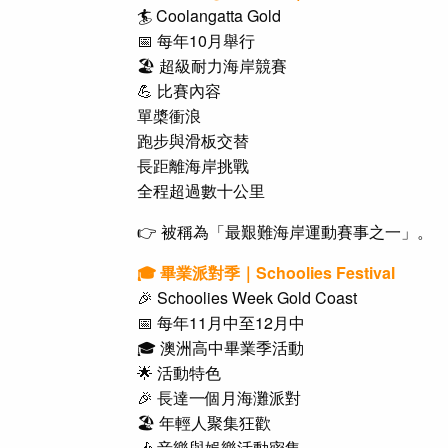
🏄 Coolangatta Gold
📅 每年10月舉行
🏖️ 超級耐力海岸競賽
💪 比賽內容
單槳衝浪
跑步與滑板交替
長距離海岸挑戰
全程超過數十公里
👉 被稱為「最艱難海岸運動賽事之一」。
🎓 畢業派對季｜Schoolies Festival
🎉 Schoolies Week Gold Coast
📅 每年11月中至12月中
🎓 澳洲高中畢業季活動
🌟 活動特色
🎉 長達一個月海灘派對
🏖️ 年輕人聚集狂歡
🎶 音樂與娛樂活動密集