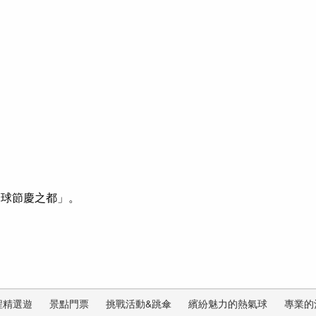
全球節慶之都」。
程精選遊
景點門票
挑戰活動&跳傘
繽紛魅力的熱氣球
專業的