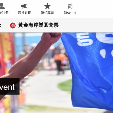
錄/註冊
哪裡好玩
澳紐專題
简体中文
傘
黃金海岸樂園套票
ent