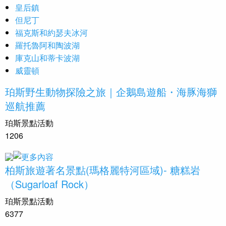
皇后鎮
但尼丁
福克斯和約瑟夫冰河
羅托魯阿和陶波湖
庫克山和蒂卡波湖
威靈頓
珀斯野生動物探險之旅｜企鵝島遊船・海豚海獅
巡航推薦
珀斯景點活動
1206
柏斯旅遊著名景點(瑪格麗特河區域)- 糖糕岩
（Sugarloaf Rock）
珀斯景點活動
6377