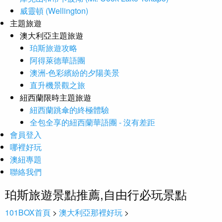
威靈頓 (Wellington)
主題旅遊
澳大利亞主題旅遊
珀斯旅遊攻略
阿得萊德華語團
澳洲-色彩繽紛的夕陽美景
直升機景觀之旅
紐西蘭限時主題旅遊
紐西蘭跳傘的終極體驗
全包全享的紐西蘭華語團 - 沒有差距
會員登入
哪裡好玩
澳紐專題
聯絡我們
珀斯旅遊景點推薦,自由行必玩景點
101BOX首頁
>
澳大利亞那裡好玩
>