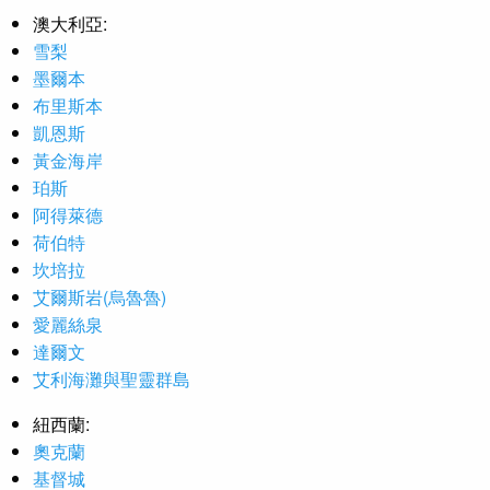
澳大利亞:
雪梨
墨爾本
布里斯本
凱恩斯
黃金海岸
珀斯
阿得萊德
荷伯特
坎培拉
艾爾斯岩(烏魯魯)
愛麗絲泉
達爾文
艾利海灘與聖靈群島
紐西蘭:
奧克蘭
基督城