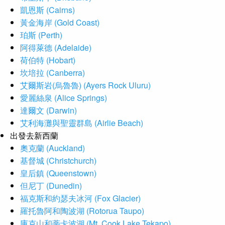
凱恩斯 (Cairns)
黃金海岸 (Gold Coast)
珀斯 (Perth)
阿得萊德 (Adelaide)
荷伯特 (Hobart)
坎培拉 (Canberra)
艾爾斯岩(烏魯魯) (Ayers Rock Uluru)
愛麗絲泉 (Alice Springs)
達爾文 (Darwin)
艾利海灘與聖靈群島 (Airlie Beach)
出發去新西蘭
奧克蘭 (Auckland)
基督城 (Christchurch)
皇后鎮 (Queenstown)
但尼丁 (Dunedin)
福克斯和約瑟夫冰河 (Fox Glacier)
羅托魯阿和陶波湖 (Rotorua Taupo)
庫克山和蒂卡波湖 (Mt. Cook Lake Tekapo)