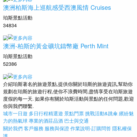
澳洲柏斯海上巡航感受西澳風情 Cruises
珀斯景點活動
34834
澳洲-柏斯的黃金礦坑鑄幣廠 Perth Mint
珀斯景點活動
52386
介紹珀斯著名的旅遊景點,提供你關於珀斯的旅遊資訊,幫助你
規劃在珀斯的旅遊行程,使你不浪費時間,盡情享受在珀斯旅遊
度假的每一天. 如果你有關於珀斯活動與景點的任何問題,歡迎
你與我們聯繫.
城市一日遊
多日行程精選遊
景點門票
挑戰活動&跳傘
繽紛魅
力的熱氣球
專業的酒莊品酒
巴士與交通
關於我們
客戶服務
服務與保證
作業說明-訂購問答
隱私權保
護