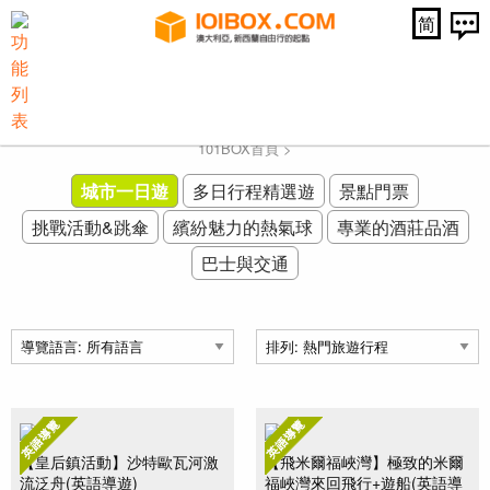
简
紐西蘭皇后鎮推薦行程 - 城市一日遊
101BOX首頁
>
城市一日遊
多日行程精選遊
景點門票
挑戰活動&跳傘
繽紛魅力的熱氣球
專業的酒莊品酒
巴士與交通
【皇后鎮活動】沙特歐瓦河激
【飛米爾福峽灣】極致的米爾
流泛舟(英語導遊)
福峽灣來回飛行+遊船(英語導