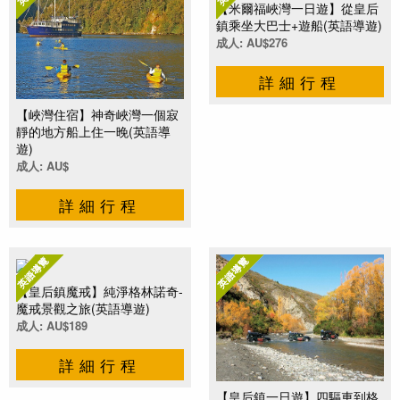
【米爾福峽灣一日遊】從皇后
鎮乘坐大巴士+遊船(英語導遊)
成人: AU$276
詳細行程
【峽灣住宿】神奇峽灣一個寂
靜的地方船上住一晚(英語導
遊)
成人: AU$
詳細行程
【皇后鎮魔戒】純淨格林諾奇-
魔戒景觀之旅(英語導遊)
成人: AU$189
詳細行程
【皇后鎮一日遊】四驅車到格