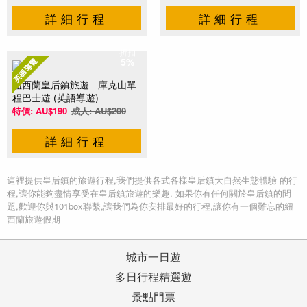
詳細行程
詳細行程
折扣
5%
紐西蘭皇后鎮旅遊 - 庫克山單
程巴士遊 (英語導遊)
特價: AU$190
成人: AU$200
詳細行程
這裡提供皇后鎮的旅遊行程,我們提供各式各樣皇后鎮大自然生態體驗 的行
程,讓你能夠盡情享受在皇后鎮旅遊的樂趣. 如果你有任何關於皇后鎮的問
題,歡迎你與101box聯繫,讓我們為你安排最好的行程,讓你有一個難忘的紐
西蘭旅遊假期
城市一日遊
多日行程精選遊
景點門票