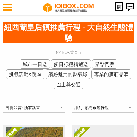
简
紐西蘭皇后鎮推薦行程 - 大自然生態體
驗
101BOX首頁
>
城市一日遊
多日行程精選遊
景點門票
挑戰活動&跳傘
繽紛魅力的熱氣球
專業的酒莊品酒
巴士與交通