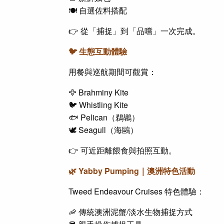
🍽️ 自選佐料搭配
👉 從「捕捉」到「品嚐」一次完成。
🐦 生態互動體驗
用餐與巡航期間可觀賞：
🦅 Brahminy Kite
🐦 Whistling Kite
🐟 Pelican（鵜鶘）
🕊️ Seagull（海鷗）
👉 可近距離餵食與拍照互動。
🌿 Yabby Pumping｜澳洲特色活動
Tweed Endeavour Cruises 特色體驗：
🦐 傳統澳洲泥蟹/淡水生物捕捉方式