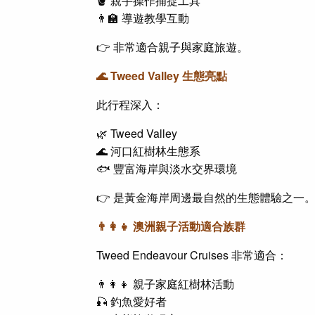
🪣 親手操作捕捉工具
👨‍🏫 導遊教學互動
👉 非常適合親子與家庭旅遊。
🌊 Tweed Valley 生態亮點
此行程深入：
🌿 Tweed Valley
🌊 河口紅樹林生態系
🐟 豐富海岸與淡水交界環境
👉 是黃金海岸周邊最自然的生態體驗之一
👨‍👩‍👧
澳洲親子活動
適合族群
Tweed Endeavour Cruises 非常適合：
👨‍👩‍👧 親子家庭
紅樹林活動
🎣 釣魚愛好者