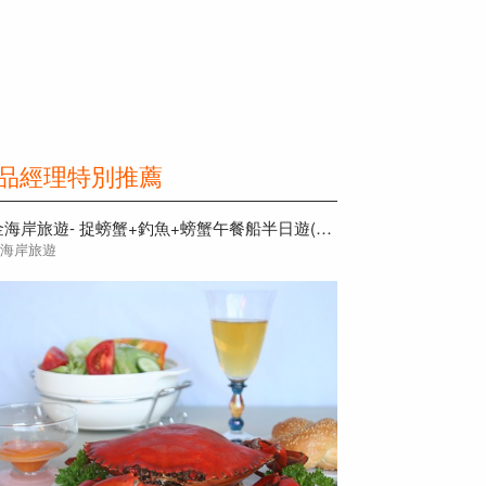
品經理特別推薦
黃金海岸旅遊- 捉螃蟹+釣魚+螃蟹午餐船半日遊(英語導遊)
金海岸旅遊