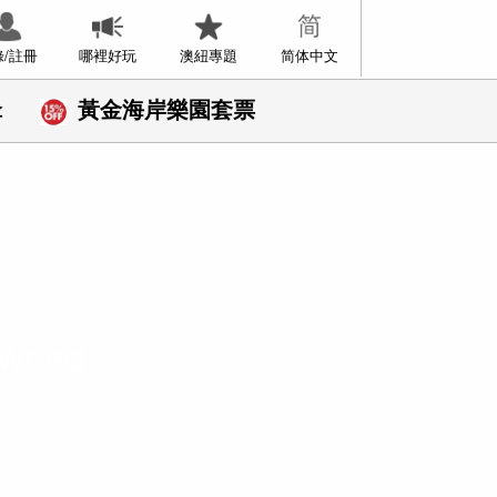
錄/註冊
哪裡好玩
澳紐專題
简体中文
傘
黃金海岸樂園套票
eed