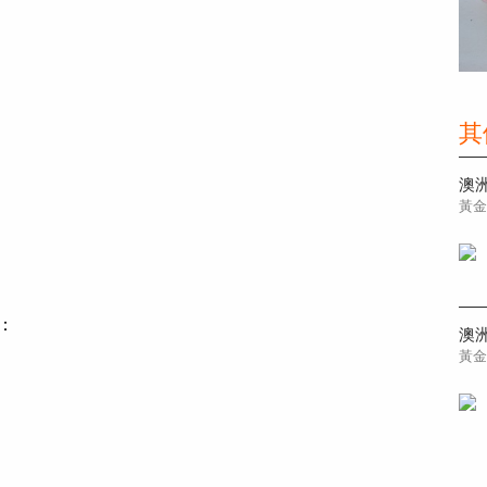
其
澳洲
黃
驗：
黃