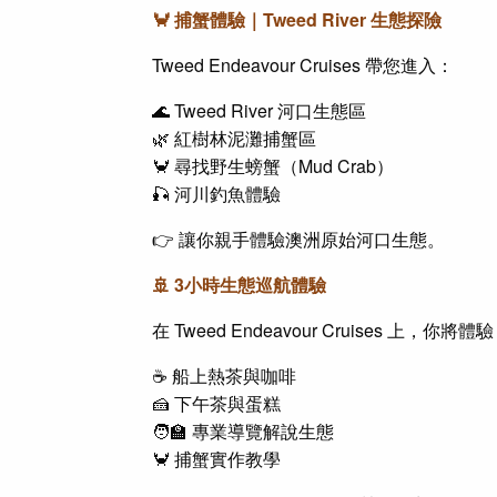
🦀 捕蟹體驗｜Tweed River 生態探險
Tweed Endeavour Cruises 帶您進入：
🌊 Tweed River 河口生態區
🌿 紅樹林泥灘捕蟹區
🦀 尋找野生螃蟹（Mud Crab）
🎣 河川釣魚體驗
👉 讓你親手體驗澳洲原始河口生態。
🚢 3小時生態巡航體驗
在 Tweed Endeavour Cruises 上，你將體
☕ 船上熱茶與咖啡
🍰 下午茶與蛋糕
🧑‍🏫 專業導覽解說生態
🦀 捕蟹實作教學