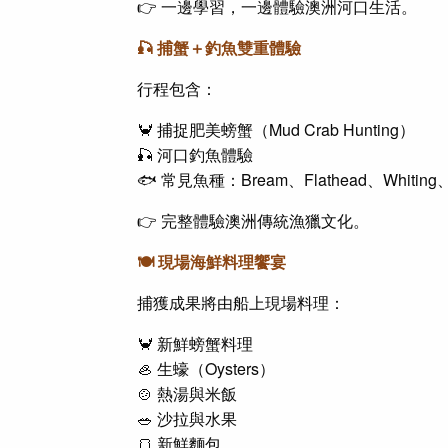
👉 一邊學習，一邊體驗澳洲河口生活。
🎣 捕蟹＋釣魚雙重體驗
行程包含：
🦀 捕捉肥美螃蟹（Mud Crab Hunting）
🎣 河口釣魚體驗
🐟 常見魚種：Bream、Flathead、Whiting、M
👉 完整體驗澳洲傳統漁獵文化。
🍽️ 現場海鮮料理饗宴
捕獲成果將由船上現場料理：
🦀 新鮮螃蟹料理
🦪 生蠔（Oysters）
🍲 熱湯與米飯
🥗 沙拉與水果
🍞 新鮮麵包