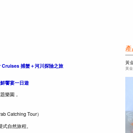
產
 Cruises 捕蟹＋河川探險之旅
黃
蟹＋海鮮饗宴一日遊
與主題樂園，
b Catching Tour）
浸式自然旅程。