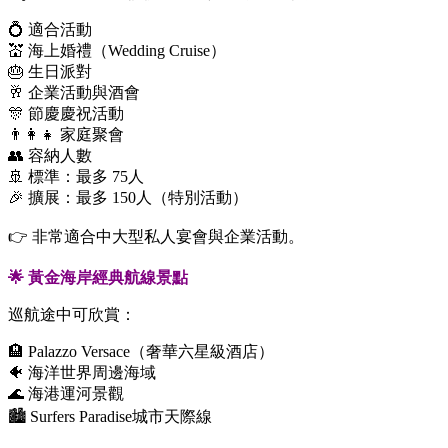
💍 適合活動
💒 海上婚禮（Wedding Cruise）
🎂 生日派對
🥂 企業活動與酒會
🎊 節慶慶祝活動
👨‍👩‍👧 家庭聚會
👥 容納人數
🚢 標準：最多 75人
🎉 擴展：最多 150人（特別活動）
👉 非常適合中大型私人宴會與企業活動。
🌟 黃金海岸經典航線景點
巡航途中可欣賞：
🏨 Palazzo Versace（奢華六星級酒店）
🐠 海洋世界周邊海域
🌊 海港運河景觀
🏙️ Surfers Paradise城市天際線