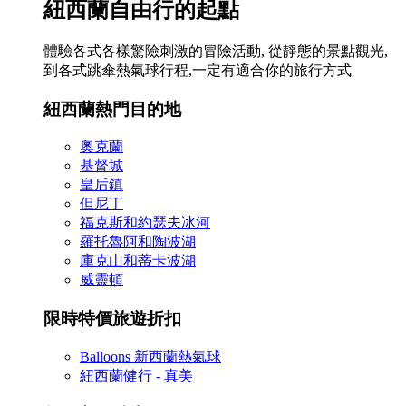
紐西蘭自由行的起點
體驗各式各樣驚險刺激的冒險活動, 從靜態的景點觀光,
到各式跳傘熱氣球行程,一定有適合你的旅行方式
紐西蘭熱門目的地
奧克蘭
基督城
皇后鎮
但尼丁
福克斯和約瑟夫冰河
羅托魯阿和陶波湖
庫克山和蒂卡波湖
威靈頓
限時特價旅遊折扣
Balloons 新西蘭熱氣球
紐西蘭健行 - 真美