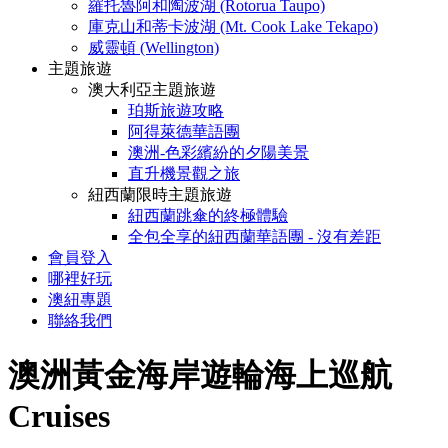
羅托魯阿和陶波湖 (Rotorua Taupo)
庫克山和蒂卡波湖 (Mt. Cook Lake Tekapo)
威靈頓 (Wellington)
主題旅遊
澳大利亞主題旅遊
珀斯旅遊攻略
阿得萊德華語團
澳洲-色彩繽紛的夕陽美景
直升機景觀之旅
紐西蘭限時主題旅遊
紐西蘭跳傘的終極體驗
全包全享的紐西蘭華語團 - 沒有差距
會員登入
哪裡好玩
澳紐專題
聯絡我們
澳洲黃金海岸遊輪海上巡航
Cruises