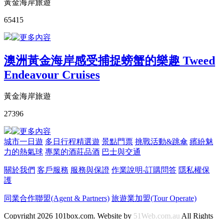
黃金海岸旅遊
65415
澳洲黃金海岸感受捕捉螃蟹的樂趣 Tweed
Endeavour Cruises
黃金海岸旅遊
27396
城市一日遊
多日行程精選遊
景點門票
挑戰活動&跳傘
繽紛魅
力的熱氣球
專業的酒莊品酒
巴士與交通
關於我們
客戶服務
服務與保證
作業說明-訂購問答
隱私權保
護
同業合作聯盟(Agent & Partners)
旅遊業加盟(Tour Operate)
Copyright 2026 101box.com. Website by
51Web.com.au
All Rights