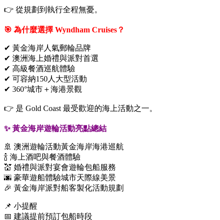
👉 從規劃到執行全程無憂。
🎯 為什麼選擇 Wyndham Cruises？
✔ 黃金海岸人氣郵輪品牌
✔
澳洲
海上婚禮與派對首選
✔ 高級餐酒巡航體驗
✔ 可容納150人大型活動
✔ 360°城市＋海港景觀
👉 是 Gold Coast 最受歡迎的海上活動之一。
✨
黃金海岸遊輪
活動亮點總結
🚢
澳洲遊輪活動
黃金海岸海港巡航
🍾 海上酒吧與餐酒體驗
💒 婚禮與派對
宴會遊輪
包船服務
🌆
豪華遊船體驗
城市天際線美景
🎉
黃金海岸派對船
客製化活動規劃
📌 小提醒
📅 建議提前預訂包船時段