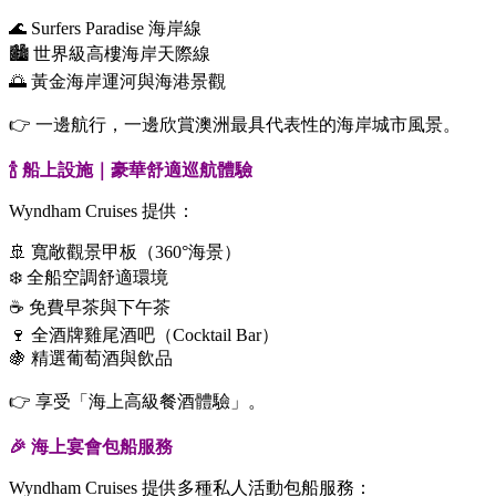
🌊 Surfers Paradise 海岸線
🏙️ 世界級高樓海岸天際線
🌅 黃金海岸運河與海港景觀
👉 一邊航行，一邊欣賞澳洲最具代表性的海岸城市風景。
🍾 船上設施｜豪華舒適巡航體驗
Wyndham Cruises 提供：
🚢 寬敞觀景甲板（360°海景）
❄️ 全船空調舒適環境
☕ 免費早茶與下午茶
🍷 全酒牌雞尾酒吧（Cocktail Bar）
🍇 精選葡萄酒與飲品
👉 享受「海上高級餐酒體驗」。
🎉 海上宴會包船服務
Wyndham Cruises 提供多種私人活動包船服務：