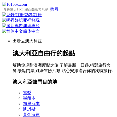
搜尋
登錄/註冊
哪裡好玩
澳紐專題
简体中文
出發去澳大利亞
澳大利亞自由行的起點
幫助你規劃澳洲度假之旅.了解最新一日遊,精選旅行套
餐,景點門票,跳傘冒險活動.貼心安排適合你的獨特旅行.
澳大利亞熱門目的地
雪梨
墨爾本
布里斯本
凱恩斯
黃金海岸