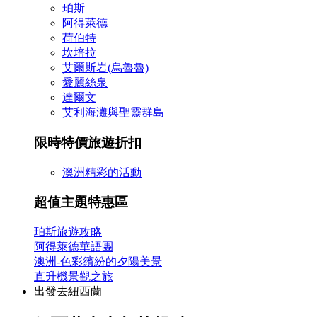
珀斯
阿得萊德
荷伯特
坎培拉
艾爾斯岩(烏魯魯)
愛麗絲泉
達爾文
艾利海灘與聖靈群島
限時特價旅遊折扣
澳洲精彩的活動
超值主題特惠區
珀斯旅遊攻略
阿得萊德華語團
澳洲-色彩繽紛的夕陽美景
直升機景觀之旅
出發去紐西蘭