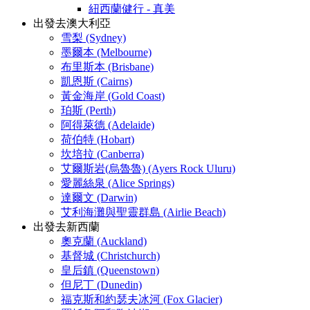
紐西蘭健行 - 真美
出發去澳大利亞
雪梨 (Sydney)
墨爾本 (Melbourne)
布里斯本 (Brisbane)
凱恩斯 (Cairns)
黃金海岸 (Gold Coast)
珀斯 (Perth)
阿得萊德 (Adelaide)
荷伯特 (Hobart)
坎培拉 (Canberra)
艾爾斯岩(烏魯魯) (Ayers Rock Uluru)
愛麗絲泉 (Alice Springs)
達爾文 (Darwin)
艾利海灘與聖靈群島 (Airlie Beach)
出發去新西蘭
奧克蘭 (Auckland)
基督城 (Christchurch)
皇后鎮 (Queenstown)
但尼丁 (Dunedin)
福克斯和約瑟夫冰河 (Fox Glacier)