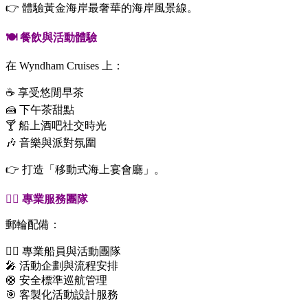
👉 體驗黃金海岸最奢華的海岸風景線。
🍽️ 餐飲與活動體驗
在 Wyndham Cruises 上：
☕ 享受悠閒早茶
🍰 下午茶甜點
🍸 船上酒吧社交時光
🎶 音樂與派對氛圍
👉 打造「移動式海上宴會廳」。
🧑‍✈️ 專業服務團隊
郵輪配備：
👨‍✈️ 專業船員與活動團隊
🎤 活動企劃與流程安排
🛟 安全標準巡航管理
🎯 客製化活動設計服務